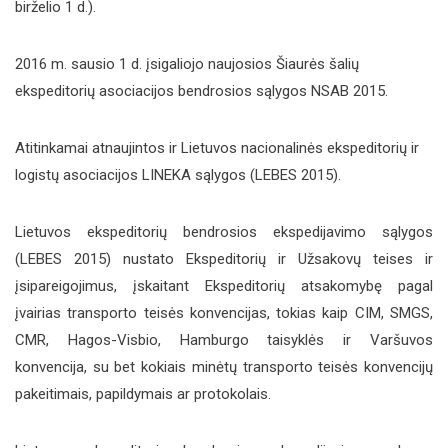
birželio 1 d.).
FIATA Naujienos
2016 m. sausio 1 d. įsigaliojo naujosios Šiaurės šalių
ekspeditorių asociacijos bendrosios sąlygos NSAB 2015.
Atitinkamai atnaujintos ir Lietuvos nacionalinės ekspeditorių ir
logistų asociacijos LINEKA sąlygos (LEBES 2015).
Lietuvos ekspeditorių bendrosios ekspedijavimo sąlygos
(LEBES 2015) nustato Ekspeditorių ir Užsakovų teises ir
įsipareigojimus, įskaitant Ekspeditorių atsakomybę pagal
įvairias transporto teisės konvencijas, tokias kaip CIM, SMGS,
CMR, Hagos-Visbio, Hamburgo taisyklės ir Varšuvos
konvencija, su bet kokiais minėtų transporto teisės konvencijų
pakeitimais, papildymais ar protokolais.