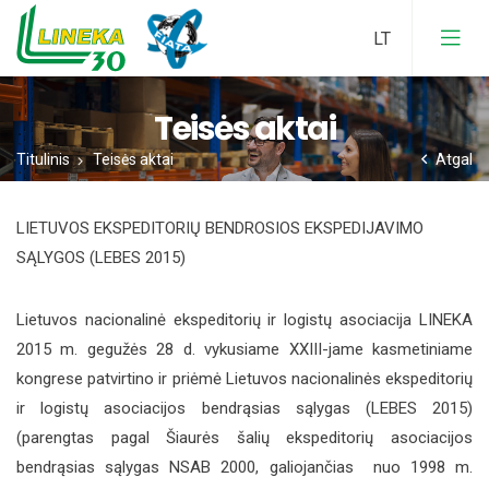
Teisės aktai
Įstatai
Titulinis
Teisės aktai
Atgal
Nario Mokesčiai
Veiklos Ataskaita
LIETUVOS EKSPEDITORIŲ BENDROSIOS EKSPEDIJAVIMO
Narystės Nauda
SĄLYGOS (LEBES 2015)
Veikla
Narystės Anketa
Atstovavimas
Lietuvos nacionalinė ekspeditorių ir logistų asociacija LINEKA
2015 m. gegužės 28 d. vykusiame XXIII-jame kasmetiniame
kongrese patvirtino ir priėmė Lietuvos nacionalinės ekspeditorių
ir logistų asociacijos bendrąsias sąlygas (LEBES 2015)
FIATA Nariai
(parengtas pagal Šiaurės šalių ekspeditorių asociacijos
bendrąsias sąlygas NSAB 2000, galiojančias nuo 1998 m.
FIATA Dokumentai