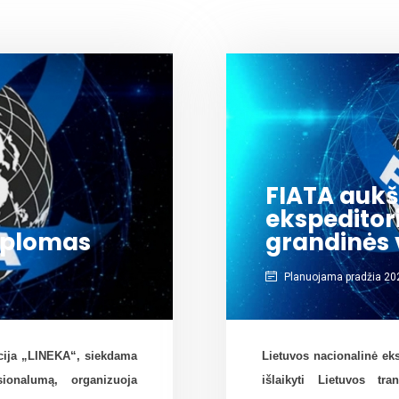
FIATA aukš
ekspeditor
diplomas
grandinės
Planuojama pradžia 2026
acija „LINEKA“, siekdama
Lietuvos nacionalinė ek
sionalumą, organizuoja
išlaikyti Lietuvos tr