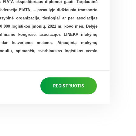
 FIATA ekspeditoriaus diplomui gauti. Tarptautinė
 federacija FIATA – pasaulyje didžiausia transporto
ausybinė organizacija, tiesiogiai ar per asociacijas
40 000 logistikos įmonių. 2021 m. kovo mėn. Delyje
uliniame kongrese, asociacijos LINEKA mokymų
a dar ketveriems metams. Atnaujintą mokymų
ulių, apimančių svarbiausias logistikos verslo
REGISTRUOTIS