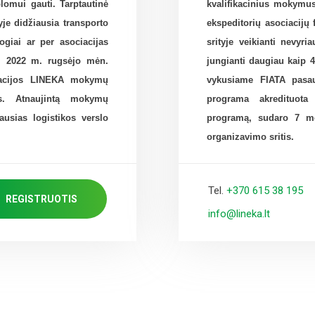
lomui gauti. Tarptautinė
kvalifikacinius mokymus
je didžiausia transporto
ekspeditorių asociacijų
iogiai ar per asociacijas
srityje veikianti nevyri
ų. 2022 m. rugsėjo mėn.
jungianti daugiau kaip 
iacijos LINEKA mokymų
vykusiame FIATA pasa
s. Atnaujintą mokymų
programa akredituot
usias logistikos verslo
programą, sudaro 7 mod
organizavimo sritis.
Tel.
+370 615 38 195
REGISTRUOTIS
info@lineka.lt