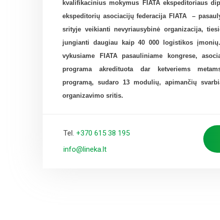
kvalifikacinius mokymus FIATA ekspeditoriaus dip
ekspeditorių asociacijų federacija FIATA – pasauly
srityje veikianti nevyriausybinė organizacija, ties
jungianti daugiau kaip 40 000 logistikos įmoni
vykusiame FIATA pasauliniame kongrese, asoc
programa akredituota dar ketveriems metam
programą, sudaro 13 modulių, apimančių svarbia
organizavimo sritis.
Tel.
+370 615 38 195
info@lineka.lt