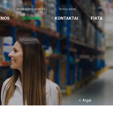
LT
EN
Bendradarbiavimas
Teisės aktai
ENOS
MOKYMAI
KONTAKTAI
FIATA
Atgal