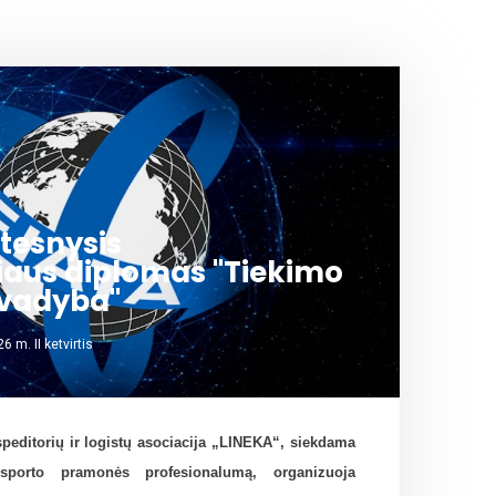
tesnysis
iaus diplomas "Tiekimo
 vadyba"
 m. II ketvirtis
speditorių ir logistų asociacija „LINEKA“, siekdama
ansporto pramonės profesionalumą, organizuoja