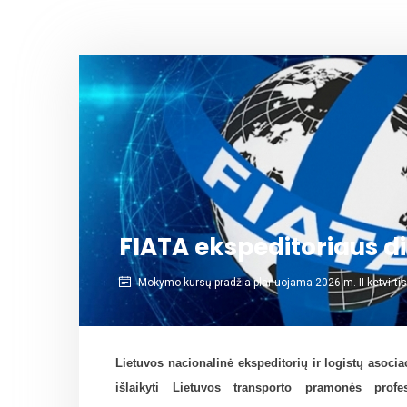
FIATA ekspeditoriaus 
Mokymo kursų pradžia planuojama 2026 m. II ketvirtis
Lietuvos nacionalinė ekspeditorių ir logistų asoci
išlaikyti Lietuvos transporto pramonės profe