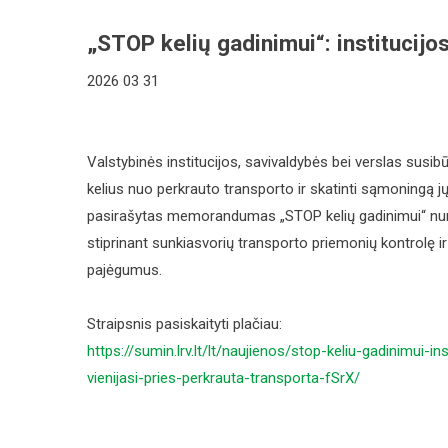
„STOP kelių gadinimui“: institucijos
2026 03 31
Valstybinės institucijos, savivaldybės bei verslas susib
kelius nuo perkrauto transporto ir skatinti sąmoningą j
pasirašytas memorandumas „STOP kelių gadinimui“ n
stiprinant sunkiasvorių transporto priemonių kontrolę ir
pajėgumus.
Straipsnis pasiskaityti plačiau:
https://sumin.lrv.lt/lt/
naujienos/stop-keliu-
gadinimui-ins
vienijasi-pries-perkrauta-
transporta-fSrX/