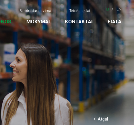
LT
EN
Bendradarbiavimas
Teisės aktai
ENOS
MOKYMAI
KONTAKTAI
FIATA
Atgal