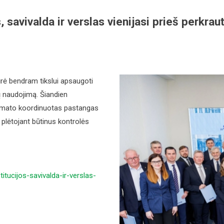
, savivalda ir verslas vienijasi prieš perkrau
ūrė bendram tikslui apsaugoti
ų naudojimą. Šiandien
umato koordinuotas pastangas
 plėtojant būtinus kontrolės
titucijos-
savivalda-ir-verslas-