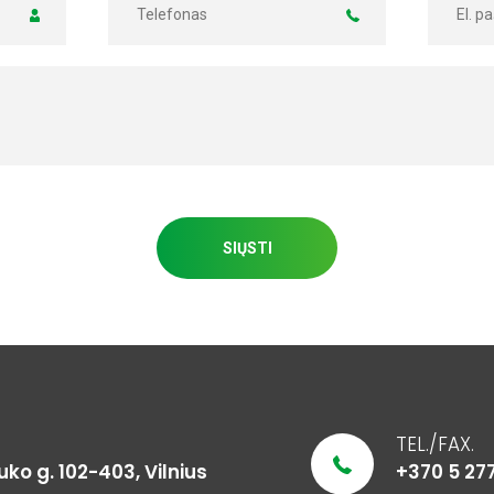
SIŲSTI
TEL./FAX.
o g. 102-403, Vilnius
+370 5 27