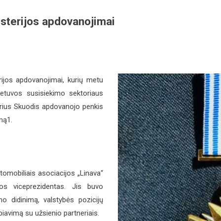
isterijos apdovanojimai
rijos apdovanojimai, kurių metu
ietuvos susisiekimo sektoriaus
arius Skuodis apdovanojo penkis
emą1.
omobiliais asociacijos „Linava“
jos viceprezidentas. Jis buvo
o didinimą, valstybės pozicijų
biavimą su užsienio partneriais.