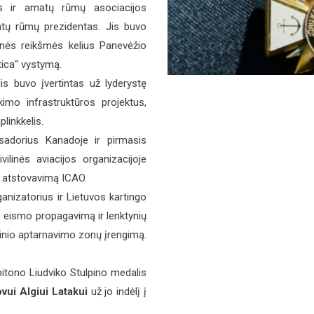
 ir amatų rūmų asociacijos
tų rūmų prezidentas. Jis buvo
inės reikšmės kelius Panevėžio
ltica“ vystymą.
s buvo įvertintas už lyderystę
kimo infrastruktūros projektus,
linkkelis.
adorius Kanadoje ir pirmasis
ilinės aviacijos organizacijoje
ų atstovavimą ICAO.
anizatorius ir Lietuvos kartingo
s eismo propagavimą ir lenktynių
ninio aptarnavimo zonų įrengimą.
pitono Liudviko Stulpino medalis
vui Algiui Latakui
už jo indėlį į