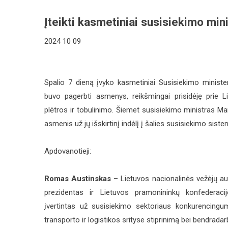
Įteikti kasmetiniai susisiekimo min
2024 10 09
Spalio 7 dieną įvyko kasmetiniai Susisiekimo ministe
buvo pagerbti asmenys, reikšmingai prisidėję prie L
plėtros ir tobulinimo. Šiemet susisiekimo ministras M
asmenis už jų išskirtinį indėlį į šalies susisiekimo sist
Apdovanotieji:
Romas Austinskas
– Lietuvos nacionalinės vežėjų aut
prezidentas ir Lietuvos pramonininkų konfederaci
įvertintas už susisiekimo sektoriaus konkurencingum
transporto ir logistikos srityse stiprinimą bei bendradar