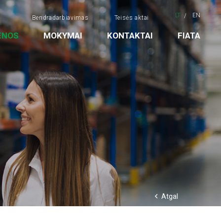
LT
EN
Bendradarbiavimas
Teisės aktai
ENOS
MOKYMAI
KONTAKTAI
FIATA
Atgal