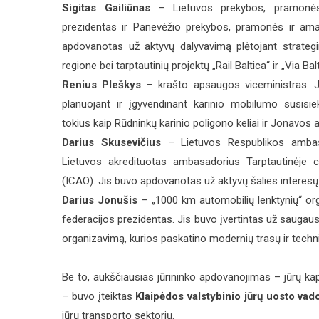
Sigitas Gailiūnas
– Lietuvos prekybos, pramonės
prezidentas ir Panevėžio prekybos, pramonės ir ama
apdovanotas už aktyvų dalyvavimą plėtojant strateg
regione bei tarptautinių projektų „Rail Baltica“ ir „Via Ba
Renius Pleškys
– krašto apsaugos viceministras. Ji
planuojant ir įgyvendinant karinio mobilumo susisie
tokius kaip Rūdninkų karinio poligono keliai ir Jonavos ap
Darius Skusevičius
– Lietuvos Respublikos ambas
Lietuvos akredituotas ambasadorius Tarptautinėje civ
(ICAO). Jis buvo apdovanotas už aktyvų šalies interes
Darius Jonušis
– „1000 km automobilių lenktynių“ org
federacijos prezidentas. Jis buvo įvertintas už saugau
organizavimą, kurios paskatino modernių trasų ir tech
Be to, aukščiausias jūrininko apdovanojimas – jūrų ka
– buvo įteiktas
Klaipėdos valstybinio jūrų uosto vado
jūrų transporto sektorių.